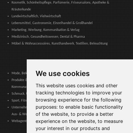
Kosmetik, Schönheitspflege, Parfümerie, Friseursalons, Apotheke &
Kräuterkunde
Landwirtschaftlich, Viehwirtschaft
Lebensmittel, Gastronomie, Einzelhandel & Großhandel
Marketing, Werbung, Kommunikation & Verlag
Medizinisch, Gesundheitswesen, Dental & Pharma
Möbel & Wohnaccessoires, Kunsthandwerk, Textilien, Beleuchtung
We use cookies
Mode, Bekleidung, Modeaccessoires, Schuhe & Lederwaren
Produkte & Dienstleistungen für Gemeinschaften, Öffentliche Verwaltung &
This website uses cookies and other
Kommunale Behörden
tracking technologies to improve your
Schmuck, Uhren, Edelmetalle
browsing experience for the following
Sport, Fitness, Freizeit – Produkte, Materialien & Ausrüstung
purposes:
to enable basic functionality
Unternehmensdienstleistungen, Logistik, Arbeitssicherheit, Zertifizierungen,
of the website
,
to provide a better
Aus- & Weiterbildung
experience on the website
,
to measure
Webagenturen, Web-Services, Software & Apps
your interest in our products and