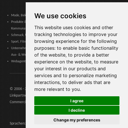
We use cookies
Mode, Bekleidung, Modeaccessoires, Schuhe & Lederwaren
Produkte & Dienstleistungen für Gemeinschaften, Öffentliche Verwaltung &
This website uses cookies and other
Kommunale Behörden
tracking technologies to improve your
Schmuck, Uhren, Edelmetalle
browsing experience for the following
Sport, Fitness, Freizeit – Produkte, Materialien & Ausrüstung
purposes:
to enable basic functionality
Unternehmensdienstleistungen, Logistik, Arbeitssicherheit, Zertifizierungen,
of the website
,
to provide a better
Aus- & Weiterbildung
experience on the website
,
to measure
Webagenturen, Web-Services, Software & Apps
your interest in our products and
services and to personalize marketing
interactions
,
to deliver ads that are
more relevant to you
.
© 2006 - 2026 Agents24 - Steuer: IT03479460739
Linkpartners:
Agents24.com
| QuiVenditori.com -
Agenti di
I agree
Commercio
in Italia
I decline
Change my preferences
Sprachen: