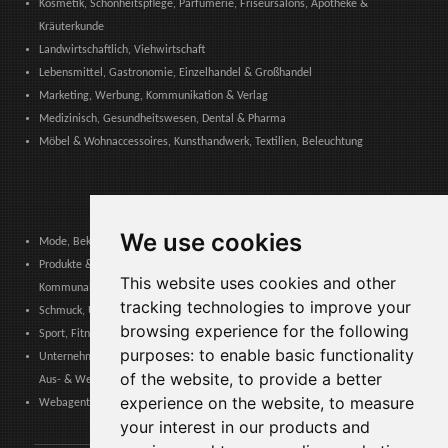
Kosmetik, Schönheitspflege, Parfümerie, Friseursalons, Apotheke &
Kräuterkunde
Landwirtschaftlich, Viehwirtschaft
Lebensmittel, Gastronomie, Einzelhandel & Großhandel
Marketing, Werbung, Kommunikation & Verlag
Medizinisch, Gesundheitswesen, Dental & Pharma
Möbel & Wohnaccessoires, Kunsthandwerk, Textilien, Beleuchtung
We use cookies
Mode, Bekleidung, Modeaccessoires, Schuhe & Lederwaren
Produkte & Dienstleistungen für Gemeinschaften, Öffentliche Verwaltung &
This website uses cookies and other
Kommunale Behörden
tracking technologies to improve your
Schmuck, Uhren, Edelmetalle
browsing experience for the following
Sport, Fitness, Freizeit – Produkte, Materialien & Ausrüstung
purposes:
to enable basic functionality
Unternehmensdienstleistungen, Logistik, Arbeitssicherheit, Zertifizierungen,
of the website
,
to provide a better
Aus- & Weiterbildung
experience on the website
,
to measure
Webagenturen, Web-Services, Software & Apps
your interest in our products and