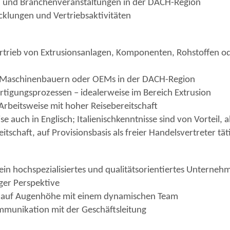
 und Branchenveranstaltungen in der DACH-Region
klungen und Vertriebsaktivitäten
rtrieb von Extrusionsanlagen, Komponenten, Rohstoffen od
 Maschinenbauern oder OEMs in der DACH-Region
rtigungsprozessen – idealerweise im Bereich Extrusion
rbeitsweise mit hoher Reisebereitschaft
e auch in Englisch; Italienischkenntnisse sind von Vorteil,
haft, auf Provisionsbasis als freier Handelsvertreter täti
r ein hochspezialisiertes und qualitätsorientiertes Unterne
iger Perspektive
it auf Augenhöhe mit einem dynamischen Team
munikation mit der Geschäftsleitung