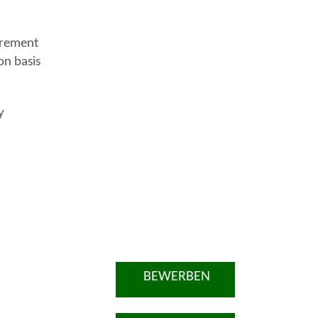
uirement
on basis
y
BEWERBEN