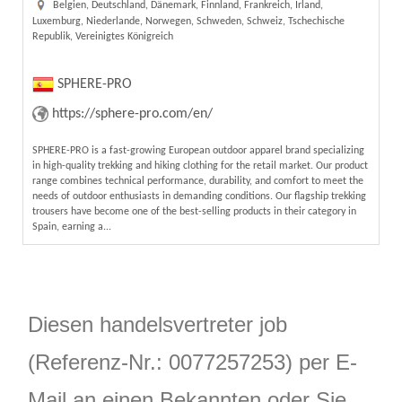
Belgien, Deutschland, Dänemark, Finnland, Frankreich, Irland,
Luxemburg, Niederlande, Norwegen, Schweden, Schweiz, Tschechische
Republik, Vereinigtes Königreich
SPHERE-PRO
https://sphere-pro.com/en/
SPHERE-PRO is a fast-growing European outdoor apparel brand specializing
in high-quality trekking and hiking clothing for the retail market. Our product
range combines technical performance, durability, and comfort to meet the
needs of outdoor enthusiasts in demanding conditions. Our flagship trekking
trousers have become one of the best-selling products in their category in
Spain, earning a...
Diesen handelsvertreter job
(Referenz-Nr.: 0077257253) per E-
Mail an einen Bekannten oder Sie