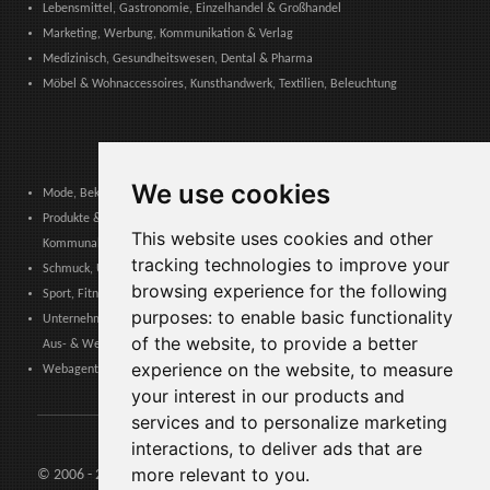
Lebensmittel, Gastronomie, Einzelhandel & Großhandel
Marketing, Werbung, Kommunikation & Verlag
Medizinisch, Gesundheitswesen, Dental & Pharma
Möbel & Wohnaccessoires, Kunsthandwerk, Textilien, Beleuchtung
We use cookies
Mode, Bekleidung, Modeaccessoires, Schuhe & Lederwaren
Produkte & Dienstleistungen für Gemeinschaften, Öffentliche Verwaltung &
This website uses cookies and other
Kommunale Behörden
tracking technologies to improve your
Schmuck, Uhren, Edelmetalle
browsing experience for the following
Sport, Fitness, Freizeit – Produkte, Materialien & Ausrüstung
purposes:
to enable basic functionality
Unternehmensdienstleistungen, Logistik, Arbeitssicherheit, Zertifizierungen,
of the website
,
to provide a better
Aus- & Weiterbildung
experience on the website
,
to measure
Webagenturen, Web-Services, Software & Apps
your interest in our products and
services and to personalize marketing
interactions
,
to deliver ads that are
more relevant to you
.
© 2006 - 2026 Agents24 - Steuer: IT03479460739