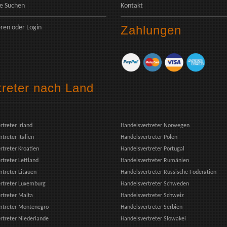
e Suchen
Kontakt
Zahlungen
eren
oder
Login
treter nach Land
rtreter Irland
Handelsvertreter Norwegen
treter Italien
Handelsvertreter Polen
rtreter Kroatien
Handelsvertreter Portugal
rtreter Lettland
Handelsvertreter Rumänien
rtreter Litauen
Handelsvertreter Russische Föderation
rtreter Luxemburg
Handelsvertreter Schweden
rtreter Malta
Handelsvertreter Schweiz
rtreter Montenegro
Handelsvertreter Serbien
rtreter Niederlande
Handelsvertreter Slowakei