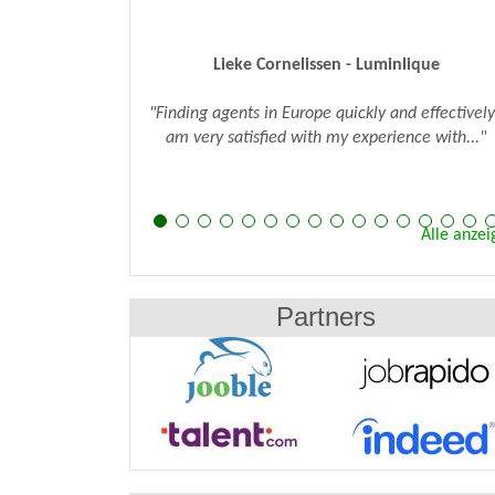
Cem Bakis - WaterH Inc.
"We've been using Agents24 and were able to
identify sales agents to represent our brand. W
were..."
Alle anzei
Partners