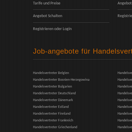
Tarife und Preise
Angebot
Angebot Schalten
Registri
Registrieren
oder
Login
Job-angebote für Handelsver
Handelsvertreter Belgien
Handelsve
Handelsvertreter Bosnien-Herzegowina
Handelsver
Handelsvertreter Bulgarien
Handelsve
Handelsvertreter Deutschland
Handelsve
Handelsvertreter Dänemark
Handelsve
Handelsvertreter Estland
Handelsve
Handelsvertreter Finnland
Handelsve
Handelsvertreter Frankreich
Handelsve
Handelsvertreter Griechenland
Handelsve