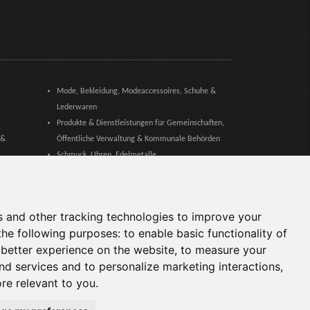
Mode, Bekleidung, Modeaccessoires, Schuhe &
Lederwaren
Produkte & Dienstleistungen für Gemeinschaften,
 &
Öffentliche Verwaltung & Kommunale Behörden
Schmuck, Uhren, Edelmetalle
erlag
Sport, Fitness, Freizeit – Produkte, Materialien &
& Pharma
Ausrüstung
k,
Unternehmensdienstleistungen, Logistik,
s and other tracking technologies to improve your
Arbeitssicherheit, Zertifizierungen, Aus- &
the following purposes:
to enable basic functionality of
Weiterbildung
 better experience on the website
,
to measure your
Webagenturen, Web-Services, Software & Apps
and services and to personalize marketing interactions
,
ore relevant to you
.