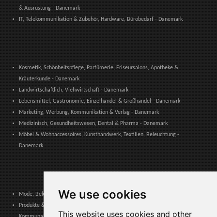
& Ausrüstung - Danemark
IT, Telekommunikation & Zubehör, Hardware, Bürobedarf - Danemark
Kosmetik, Schönheitspflege, Parfümerie, Friseursalons, Apotheke &
Kräuterkunde - Danemark
Landwirtschaftlich, Viehwirtschaft - Danemark
Lebensmittel, Gastronomie, Einzelhandel & Großhandel - Danemark
Marketing, Werbung, Kommunikation & Verlag - Danemark
Medizinisch, Gesundheitswesen, Dental & Pharma - Danemark
Möbel & Wohnaccessoires, Kunsthandwerk, Textilien, Beleuchtung -
Danemark
We use cookies
Mode, Bekleidung, Modeaccessoires, Schuhe & Lederwaren - Danemark
Produkte & Dienstleistungen für Gemeinschaften, Öffentliche Verwaltung &
This website uses cookies and other
Kommunale Behörden - Danemark