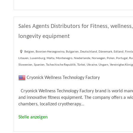
Sales Agents Distributors for Fitness, wellnes
longevity equipment
Belgien, Bosnien-Herzegowina, Bulgarien, Deutschland, Dänemark, Estland, Finnland
Litauen, Luxemburg, Malta, Montenegro, Niederlande, Norwegen, Polen, Portugal, Rum
Slowenien, Spanien, Tschechische Republik, Türkei, Ukraine, Ungarn, Vereinigtes König
Cryonick Wellness Technology Factory
Cryonick Wellness Technology Factory brand is world manuf
and innovative fitness equipment. The company offers a wi
chambers, localized cryotherapy...
Stelle anzeigen