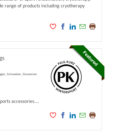
de range of products including cryotherapy
gs
wegen, Schweden, Slowenien
orts accessories....