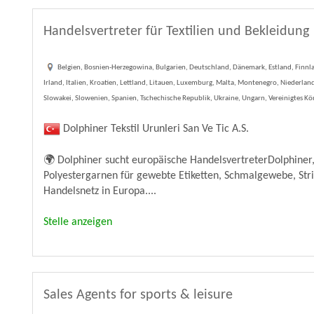
Handelsvertreter für Textilien und Bekleidung
Belgien, Bosnien-Herzegowina, Bulgarien, Deutschland, Dänemark, Estland, Finnl
Irland, Italien, Kroatien, Lettland, Litauen, Luxemburg, Malta, Montenegro, Niederl
Slowakei, Slowenien, Spanien, Tschechische Republik, Ukraine, Ungarn, Vereinigtes Kön
Dolphiner Tekstil Urunleri San Ve Tic A.S.
🌍 Dolphiner sucht europäische HandelsvertreterDolphiner,
Polyestergarnen für gewebte Etiketten, Schmalgewebe, Stri
Handelsnetz in Europa....
Stelle anzeigen
Sales Agents for sports & leisure