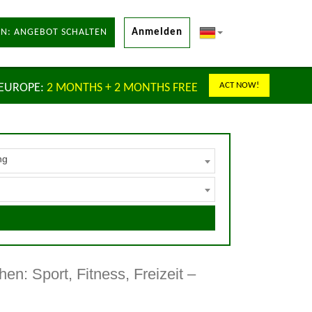
N: ANGEBOT SCHALTEN
Anmelden
ACT NOW!
 EUROPE:
2 MONTHS + 2 MONTHS FREE
ng
en: Sport, Fitness, Freizeit –