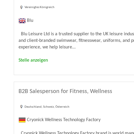
Vereinigtes Königreich
Blu
Blu Leisure Ltd is a trusted supplier to the UK leisure ind
and client-branded swimwear, fitnesswear, uniforms, and p
experience, we help leisure...
Stelle anzeigen
B2B Salesperson for Fitness, Wellness
Deutschland, Schweiz, Österreich
Cryonick Wellness Technology Factory
Cryonick Wellness Technology Factory brand is world manuf