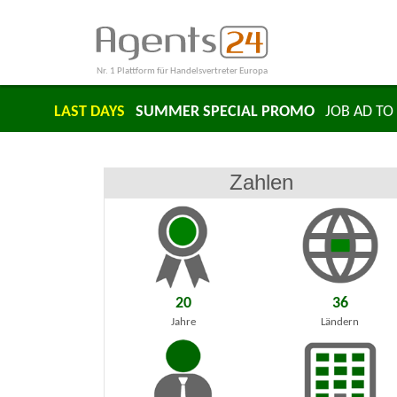
Nr. 1 Plattform für Handelsvertreter Europa
LAST DAYS
SUMMER SPECIAL PROMO
JOB AD TO 
Zahlen
20
36
Jahre
Ländern