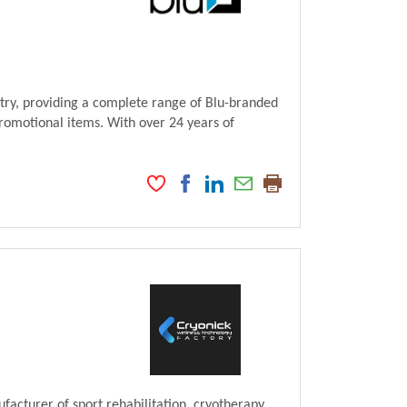
ustry, providing a complete range of Blu-branded
romotional items. With over 24 years of
acturer of sport rehabilitation, cryotherapy,