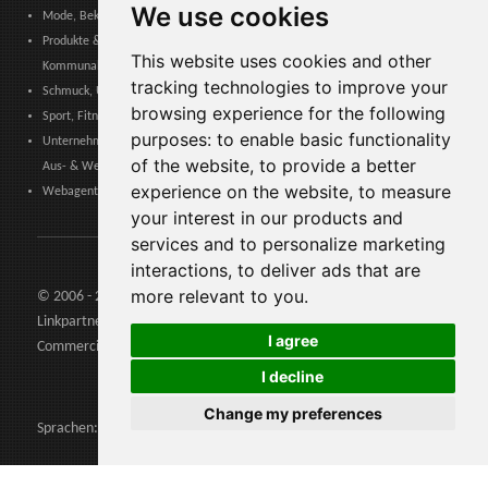
We use cookies
Mode, Bekleidung, Modeaccessoires, Schuhe & Lederwaren
Produkte & Dienstleistungen für Gemeinschaften, Öffentliche Verwaltung &
This website uses cookies and other
Kommunale Behörden
tracking technologies to improve your
Schmuck, Uhren, Edelmetalle
browsing experience for the following
Sport, Fitness, Freizeit – Produkte, Materialien & Ausrüstung
purposes:
to enable basic functionality
Unternehmensdienstleistungen, Logistik, Arbeitssicherheit, Zertifizierungen,
of the website
,
to provide a better
Aus- & Weiterbildung
experience on the website
,
to measure
Webagenturen, Web-Services, Software & Apps
your interest in our products and
services and to personalize marketing
interactions
,
to deliver ads that are
more relevant to you
.
© 2006 - 2026 Agents24 - Steuer: IT03479460739
Linkpartners:
Agents24.com
| QuiVenditori.com -
Agenti di
I agree
Commercio
in Italia
I decline
Change my preferences
Sprachen: