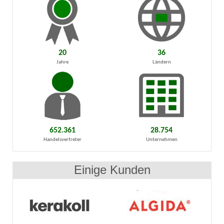
20
36
Jahre
Ländern
652.361
28.754
Handelsvertreter
Unternehmen
Einige Kunden