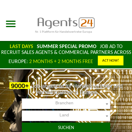
Nr. 1 Plattform für Handelsvertreter Europa
LAST DAYS
SUMMER SPECIAL PROMO
JOB AD TO
RECRUIT SALES AGENTS & COMMERCIAL PARTNERS ACROSS
ACT NOW!
EUROPE:
2 MONTHS + 2 MONTHS FREE
9000+
Job-angebote für Handelsvertreter und
Vertriebspartner in Europa
Branchen
Land
SUCHEN